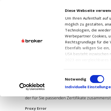
Diese Webseite verwen
Um Ihren Aufenthalt auf
möglich zu gestalten, an
Technologien, die wiede
Werbepartner Cookies, u
Rechtsgrundlage für die V
Ebenfalls willigen Sie ei
USA besteht inzwischen 
Anlag
2023 ein vergleichbares 
Informationen über die b
damit einhergehenden V
Einwilligungsauswahl
in den USA, finden Sie a
Notwendig
Einwilligung auch jederz
Individuelle Einstellun
Der Sparkassen Broker bietet Ihnen eine große
der für Sie passenden Zertifikate zusammenste
Proxy Error