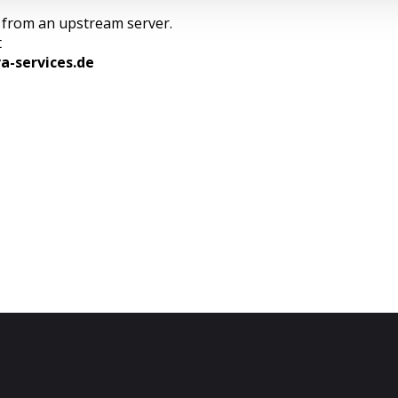
e from an upstream server.
t
va-services.de