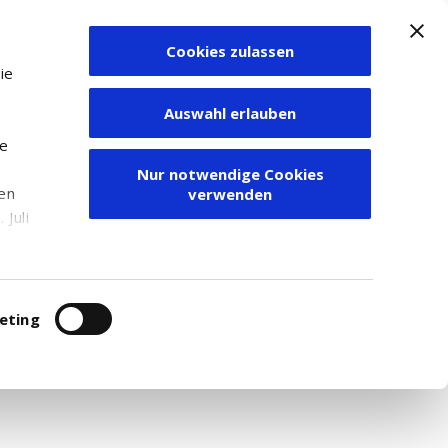
Cookies zulassen
Zum Depot
ie
Auswahl erlauben
ie
Nur notwendige Cookies
den
verwenden
Juli
finder
r
itung
eting
te Suche können Sie sich einfach eine Liste