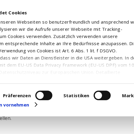
det Cookies
 unseren Webseiten so benutzerfreundlich und ansprechend w
alysieren wir die Aufrufe unserer Webseite mit Tracking-
rum Cookies verwenden. Zusätzlich verwenden unsere
m entsprechende Inhalte an Ihre Bedürfnisse anzupassen. D
erwendung von Cookies ist Art. 6 Abs. 1 lit. f DSGVO.
n, dass wir Daten an Dienstleister in die USA weitergeben. In 
mit dem EU-US Data Privacy Framework (EU-US DPF) vom 10. 
ezertifikate
Datenschutzniveau zur Europäischen Union. Detaillierte
ei uns eingesetzten Cookies und deren Funktion, Hinweise zu
erarbeitung personenbezogener Daten und die Datenverarbe
uf unserer Seite zum
Datenschutz
. Dort können Sie Ihre
Präferenzen
Statistiken
Mark
eit widerrufen oder anpassen.
gen vornehmen
 Auswahl an Zertifikaten. Mit Hilfe unserer Anlagezertifika
llen.