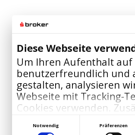
Diese Webseite verwend
Um Ihren Aufenthalt auf
benutzerfreundlich und 
gestalten, analysieren wi
Webseite mit Tracking-T
Cookies verwenden. Zusä
Werbepartner Cookies, u
Einwilligungsauswahl
Notwendig
Präferenzen
Ihre Bedürfnisse anzupa