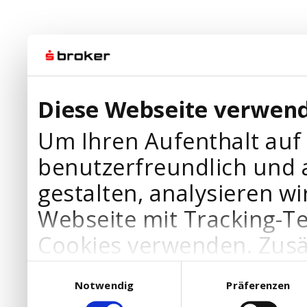
Diese Webseite verwend
Um Ihren Aufenthalt auf
benutzerfreundlich und 
gestalten, analysieren wi
Webseite mit Tracking-T
Cookies verwenden. Zusä
Werbepartner Cookies, u
Einwilligungsauswahl
Notwendig
Präferenzen
Ihre Bedürfnisse anzupa