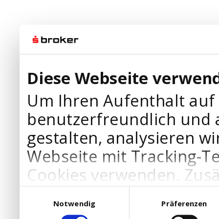
Diese Webseite verwend
Um Ihren Aufenthalt auf
benutzerfreundlich und 
gestalten, analysieren wi
Webseite mit Tracking-T
Cookies verwenden. Zusä
Werbepartner Cookies, u
Einwilligungsauswahl
Notwendig
Präferenzen
Ihre Bedürfnisse anzupa