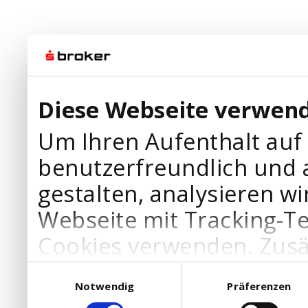
Diese Webseite verwend
Um Ihren Aufenthalt auf
benutzerfreundlich und 
gestalten, analysieren wi
Webseite mit Tracking-T
Cookies verwenden. Zusä
Werbepartner Cookies, u
Einwilligungsauswahl
Notwendig
Präferenzen
Ihre Bedürfnisse anzupa