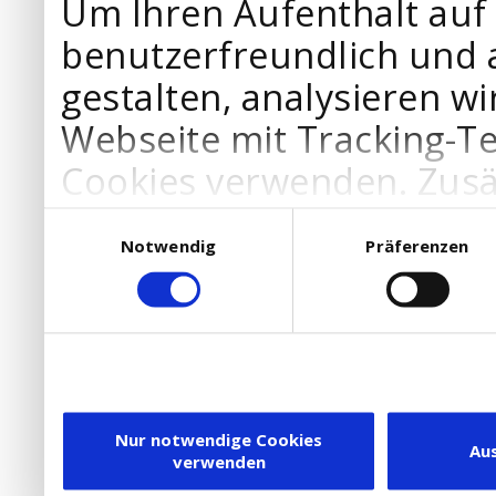
Um Ihren Aufenthalt auf
benutzerfreundlich und 
gestalten, analysieren wi
Webseite mit Tracking-T
Cookies verwenden. Zusä
Werbepartner Cookies, u
Einwilligungsauswahl
Notwendig
Präferenzen
Ihre Bedürfnisse anzupa
die Verwendung von Cookies
DSGVO.
Ebenfalls willigen Sie ein
Dienstleister in die USA
Nur notwendige Cookies
Au
verwenden
besteht inzwischen mit 