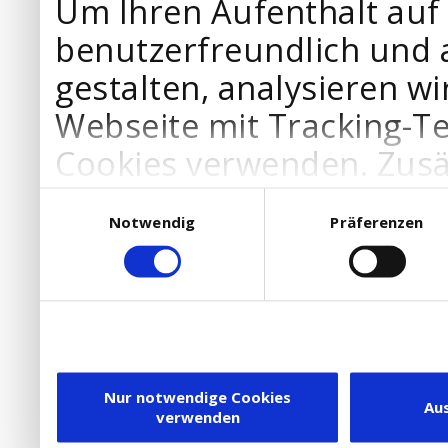
Um Ihren Aufenthalt auf
benutzerfreundlich und 
gestalten, analysieren wi
Webseite mit Tracking-T
Cookies verwenden. Zusä
Werbepartner Cookies, u
Einwilligungsauswahl
Notwendig
Präferenzen
Ihre Bedürfnisse anzupa
die Verwendung von Cookies
DSGVO.
Ebenfalls willigen Sie ein
Dienstleister in die USA
Nur notwendige Cookies
Au
verwenden
besteht inzwischen mit 