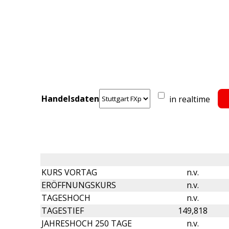
Handelsdaten
in realtime
KURS VORTAG
n.v.
ERÖFFNUNGSKURS
n.v.
TAGESHOCH
n.v.
TAGESTIEF
149,818
JAHRESHOCH 250 TAGE
n.v.