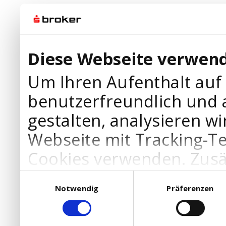
Diese Webseite verwend
Um Ihren Aufenthalt auf
benutzerfreundlich und 
gestalten, analysieren wi
Webseite mit Tracking-T
Cookies verwenden. Zusä
Werbepartner Cookies, u
Einwilligungsauswahl
Notwendig
Präferenzen
Ihre Bedürfnisse anzupa
die Verwendung von Cookies