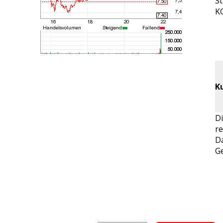
St
KG
K
Di
re
Da
Ge