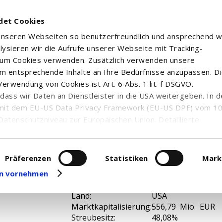
det Cookies
 unseren Webseiten so benutzerfreundlich und ansprechend w
alysieren wir die Aufrufe unserer Webseite mit Tracking-
rum Cookies verwenden. Zusätzlich verwenden unsere
m entsprechende Inhalte an Ihre Bedürfnisse anzupassen. D
erwendung von Cookies ist Art. 6 Abs. 1 lit. f DSGVO.
n, dass wir Daten an Dienstleister in die USA weitergeben. In 
mit dem EU-US Data Privacy Framework (EU-US DPF) vom 10. 
Datenschutzniveau zur Europäischen Union. Detaillierte
ei uns eingesetzten Cookies und deren Funktion, Hinweise zu
erarbeitung personenbezogener Daten und die Datenverarbe
uf unserer Seite zum
Datenschutz
. Dort können Sie Ihre
Präferenzen
Statistiken
Mark
ISIN:
US00486H1059
eit widerrufen oder anpassen.
gen vornehmen
WKN:
A3C7M6
Branche:
Telekommunikatio
Land:
USA
Marktkapitalisierung:
556,79 Mio. EUR
Streubesitz:
48,08%