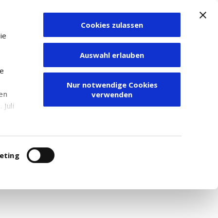
Cookies zulassen
Zum Depot
ie
Auswahl erlauben
ie
Nur notwendige Cookies
den
verwenden
Juli
r
itung
eting
nsausrüster