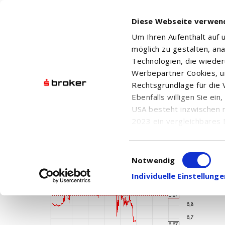
Diese Webseite verwen
Um Ihren Aufenthalt auf
möglich zu gestalten, an
Technologien, die wiede
Werbepartner Cookies, u
Rechtsgrundlage für die V
ADTRAN HOLDINGS INC.
Ebenfalls willigen Sie ei
USA besteht inzwischen 
2023 ein vergleichbares 
Informationen über die b
damit einhergehenden V
Einwilligungsauswahl
in den USA, finden Sie a
Notwendig
Einwilligung auch jederz
Individuelle Einstellun