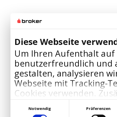
Diese Webseite verwend
Um Ihren Aufenthalt auf
benutzerfreundlich und 
gestalten, analysieren wi
Webseite mit Tracking-T
Cookies verwenden. Zusä
Werbepartner Cookies, u
Einwilligungsauswahl
Notwendig
Präferenzen
Ihre Bedürfnisse anzupa