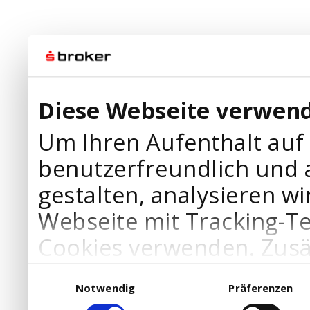
Diese Webseite verwend
Um Ihren Aufenthalt auf
benutzerfreundlich und 
gestalten, analysieren wi
Webseite mit Tracking-T
Cookies verwenden. Zusä
Werbepartner Cookies, u
Einwilligungsauswahl
Notwendig
Präferenzen
Ihre Bedürfnisse anzupa