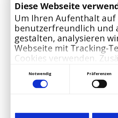
Diese Webseite verwend
Um Ihren Aufenthalt auf
benutzerfreundlich und 
gestalten, analysieren wi
Webseite mit Tracking-T
Cookies verwenden. Zusä
Werbepartner Cookies, u
Einwilligungsauswahl
Notwendig
Präferenzen
Ihre Bedürfnisse anzupa
die Verwendung von Cookies
DSGVO.
Ebenfalls willigen Sie ein