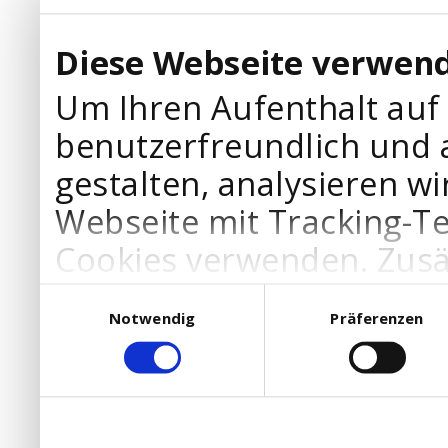
Diese Webseite verwend
Um Ihren Aufenthalt auf
benutzerfreundlich und 
gestalten, analysieren wi
Webseite mit Tracking-T
Cookies verwenden. Zusä
Werbepartner Cookies, u
Einwilligungsauswahl
Notwendig
Präferenzen
Ihre Bedürfnisse anzupa
die Verwendung von Cookies
DSGVO.