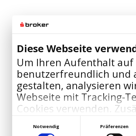
Diese Webseite verwend
Um Ihren Aufenthalt auf
benutzerfreundlich und 
gestalten, analysieren wi
Webseite mit Tracking-T
Cookies verwenden. Zusä
Werbepartner Cookies, u
Einwilligungsauswahl
Notwendig
Präferenzen
Ihre Bedürfnisse anzupa