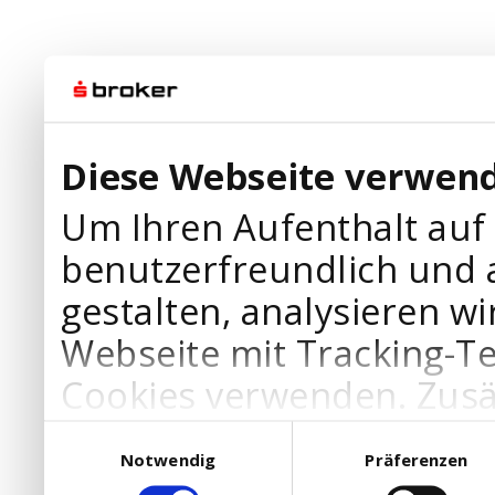
Diese Webseite verwend
Um Ihren Aufenthalt auf
benutzerfreundlich und 
gestalten, analysieren wi
Webseite mit Tracking-T
Cookies verwenden. Zusä
Werbepartner Cookies, u
Einwilligungsauswahl
Notwendig
Präferenzen
Ihre Bedürfnisse anzupa