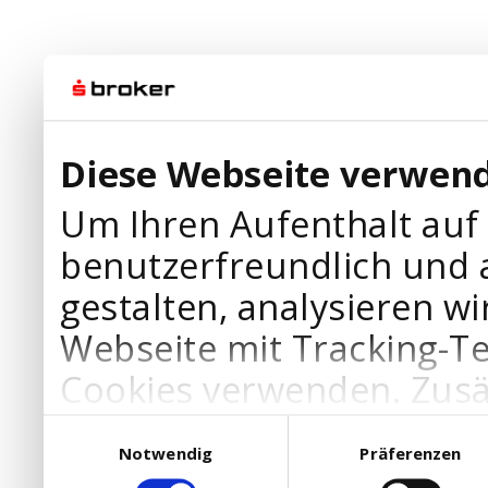
Diese Webseite verwend
Um Ihren Aufenthalt auf
benutzerfreundlich und 
gestalten, analysieren wi
Webseite mit Tracking-T
Cookies verwenden. Zusä
Werbepartner Cookies, u
Einwilligungsauswahl
Notwendig
Präferenzen
Ihre Bedürfnisse anzupa