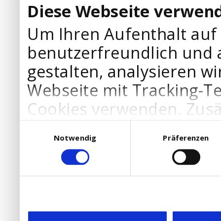
Diese Webseite verwend
Um Ihren Aufenthalt auf
benutzerfreundlich und 
gestalten, analysieren wi
Webseite mit Tracking-T
Cookies verwenden. Zusä
Werbepartner Cookies, u
Einwilligungsauswahl
Notwendig
Präferenzen
Ihre Bedürfnisse anzupa
die Verwendung von Cookies
DSGVO.
Ebenfalls willigen Sie ein