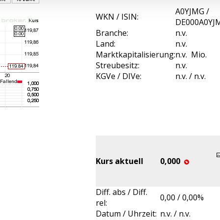
A0YJMG /
WKN / ISIN:
DE000A0YJ
Branche:
n.v.
Land:
n.v.
Marktkapitalisierung:
n.v. Mio.
Streubesitz:
n.v.
KGVe / DIVe:
n.v. / n.v.
Kurs aktuell
0,000
Diff. abs / Diff.
0,00 / 0,00%
rel:
Datum / Uhrzeit:
n.v. / n.v.