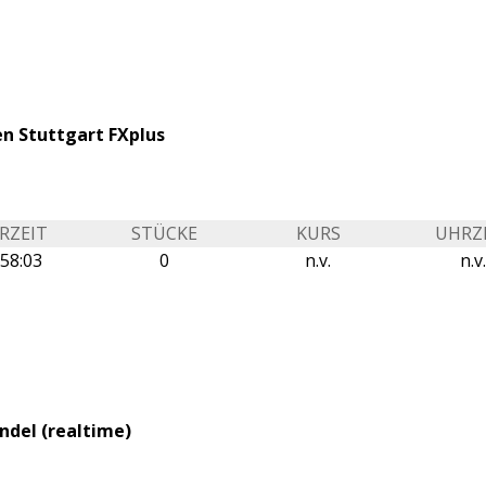
en Stuttgart FXplus
RZEIT
STÜCKE
KURS
UHRZ
:58:03
0
n.v.
n.v.
ndel (realtime)