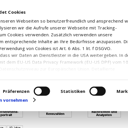
det Cookies
 unseren Webseiten so benutzerfreundlich und ansprechend w
alysieren wir die Aufrufe unserer Webseite mit Tracking-
rum Cookies verwenden. Zusätzlich verwenden unsere
m entsprechende Inhalte an Ihre Bedürfnisse anzupassen. D
erwendung von Cookies ist Art. 6 Abs. 1 lit. f DSGVO.
n, dass wir Daten an Dienstleister in die USA weitergeben. In 
uf von Realtimekursen ist verbraucht, so dass Ihnen Neart
mit dem EU-US Data Privacy Framework (EU-US DPF) vom 10. 
enden Sie sich bitte an die Top Trader - Hotline unter 0800
Datenschutzniveau zur Europäischen Union. Detaillierte
ei uns eingesetzten Cookies und deren Funktion, Hinweise zu
erarbeitung personenbezogener Daten und die Datenverarbe
COVERY - R EUR...
uf unserer Seite zum
Datenschutz
. Dort können Sie Ihre
Präferenzen
Statistiken
Mark
eit widerrufen oder anpassen.
gen vornehmen