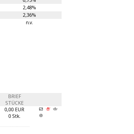
6,73%
2,48%
2,36%
n.v.
BRIEF
STÜCKE
0,00 EUR
0 Stk.