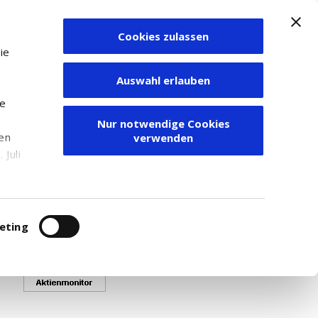
Cookies zulassen
Zum Depot
ie
Auswahl erlauben
ie
Nur notwendige Cookies
den
verwenden
ime-Kurse angezeigt werden.
Juli
 - 20 80 999.
r
itung
eting