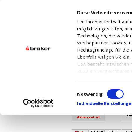
Diese Webseite verwen
Um Ihren Aufenthalt auf
möglich zu gestalten, an
Technologien, die wiede
Werbepartner Cookies, u
Rechtsgrundlage für die V
Ebenfalls willigen Sie ei
Ihr Kontingent für den Abr
USA besteht inzwischen 
Bei Fragen w
2023 ein vergleichbares 
Informationen über die b
damit einhergehenden V
Einwilligungsauswahl
LAIQON - WHC GLOBAL DIS
in den USA, finden Sie a
Notwendig
Einwilligung auch jederz
Individuelle Einstellun