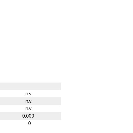
n.v.
n.v.
n.v.
0,000
0