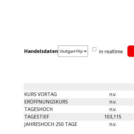
Handelsdaten
in realtime
KURS VORTAG
n.v.
ERÖFFNUNGSKURS
n.v.
TAGESHOCH
n.v.
TAGESTIEF
103,115
JAHRESHOCH 250 TAGE
n.v.