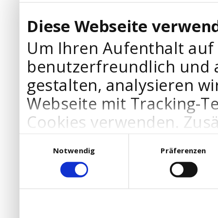
Diese Webseite verwend
Um Ihren Aufenthalt auf
benutzerfreundlich und 
gestalten, analysieren wi
Webseite mit Tracking-T
Cookies verwenden. Zusä
Werbepartner Cookies, u
Einwilligungsauswahl
Notwendig
Präferenzen
Ihre Bedürfnisse anzupa
die Verwendung von Cookies
DSGVO.
Ebenfalls willigen Sie ein