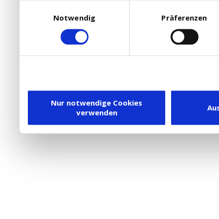
Werbepartner Cookies, u
Einwilligungsauswahl
Notwendig
Präferenzen
Ihre Bedürfnisse anzupa
die Verwendung von Cookies
DSGVO.
Ebenfalls willigen Sie ein
Dienstleister in die USA
Nur notwendige Cookies
Au
verwenden
besteht inzwischen mit 
Framework (EU-US DPF) v
vergleichbares Datensch
Union. Detaillierte Infor
eingesetzten Cookies und
damit einhergehenden V