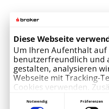
Diese Webseite verwend
Um Ihren Aufenthalt auf
benutzerfreundlich und 
gestalten, analysieren wi
Webseite mit Tracking-T
Cookies verwenden. Zusä
Werbepartner Cookies, u
Einwilligungsauswahl
Notwendig
Präferenzen
Ihre Bedürfnisse anzupa