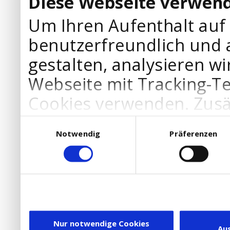
Diese Webseite verwend
Um Ihren Aufenthalt auf
benutzerfreundlich und 
gestalten, analysieren wi
Webseite mit Tracking-T
Cookies verwenden. Zusä
Werbepartner Cookies, u
Einwilligungsauswahl
Notwendig
Präferenzen
Ihre Bedürfnisse anzupa
die Verwendung von Cookies
DSGVO.
Ebenfalls willigen Sie ein
Dienstleister in die USA
Nur notwendige Cookies
Au