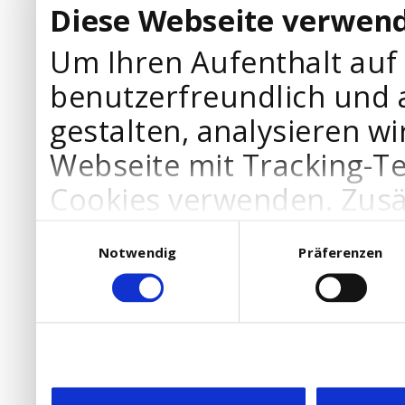
Diese Webseite verwend
Um Ihren Aufenthalt auf
benutzerfreundlich und 
gestalten, analysieren wi
Webseite mit Tracking-T
Cookies verwenden. Zusä
Werbepartner Cookies, u
Einwilligungsauswahl
Notwendig
Präferenzen
Ihre Bedürfnisse anzupa
die Verwendung von Cookies
DSGVO.
Ebenfalls willigen Sie ein