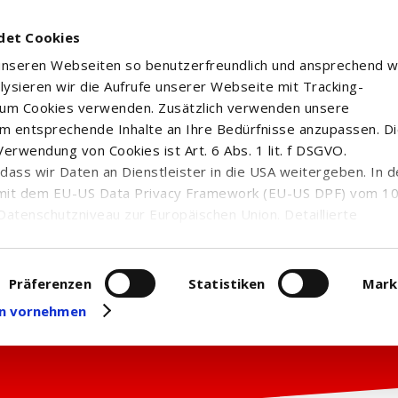
det Cookies
 unseren Webseiten so benutzerfreundlich und ansprechend w
alysieren wir die Aufrufe unserer Webseite mit Tracking-
rum Cookies verwenden. Zusätzlich verwenden unsere
m entsprechende Inhalte an Ihre Bedürfnisse anzupassen. D
erwendung von Cookies ist Art. 6 Abs. 1 lit. f DSGVO.
n, dass wir Daten an Dienstleister in die USA weitergeben. In 
mit dem EU-US Data Privacy Framework (EU-US DPF) vom 10. 
Datenschutzniveau zur Europäischen Union. Detaillierte
ei uns eingesetzten Cookies und deren Funktion, Hinweise zu
erarbeitung personenbezogener Daten und die Datenverarbe
uf unserer Seite zum
Datenschutz
. Dort können Sie Ihre
Präferenzen
Statistiken
Mark
eit widerrufen oder anpassen.
gen vornehmen