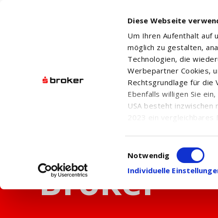
Diese Webseite verwen
Um Ihren Aufenthalt auf
möglich zu gestalten, an
Technologien, die wiede
Werbepartner Cookies, u
Rechtsgrundlage für die V
Ebenfalls willigen Sie ei
USA besteht inzwischen 
2023 ein vergleichbares 
Informationen über die b
damit einhergehenden V
Einwilligungsauswahl
in den USA, finden Sie a
Notwendig
Einwilligung auch jederz
Individuelle Einstellun