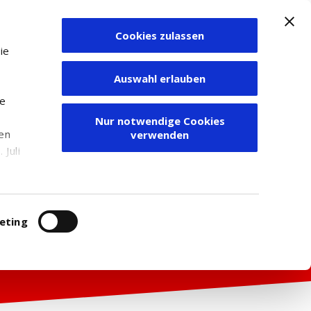
Cookies zulassen
Zum Depot
ie
Auswahl erlauben
ie
Nur notwendige Cookies
den
verwenden
Juli
r
itung
eting