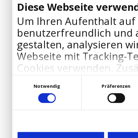
Diese Webseite verwend
Um Ihren Aufenthalt auf
benutzerfreundlich und 
gestalten, analysieren wi
Webseite mit Tracking-T
Cookies verwenden. Zusä
Werbepartner Cookies, u
Einwilligungsauswahl
Notwendig
Präferenzen
Ihre Bedürfnisse anzupa
die Verwendung von Cookies
DSGVO.
Ebenfalls willigen Sie ein