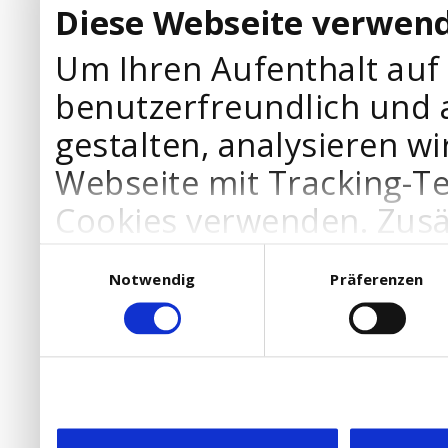
Diese Webseite verwend
Um Ihren Aufenthalt auf
benutzerfreundlich und 
gestalten, analysieren wi
Webseite mit Tracking-T
Cookies verwenden. Zusä
Werbepartner Cookies, u
Einwilligungsauswahl
Notwendig
Präferenzen
Ihre Bedürfnisse anzupa
die Verwendung von Cookies
DSGVO.
Ebenfalls willigen Sie ein