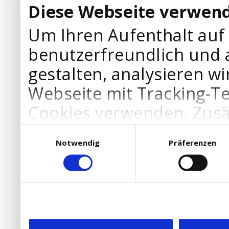
Diese Webseite verwend
Um Ihren Aufenthalt auf
benutzerfreundlich und 
gestalten, analysieren wi
Webseite mit Tracking-T
Cookies verwenden. Zusä
Werbepartner Cookies, u
Einwilligungsauswahl
Notwendig
Präferenzen
Ihre Bedürfnisse anzupa
die Verwendung von Cookies
DSGVO.
Ebenfalls willigen Sie ein