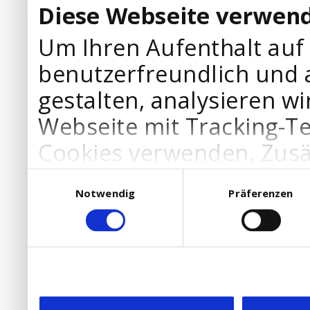
Diese Webseite verwend
Um Ihren Aufenthalt auf
benutzerfreundlich und 
gestalten, analysieren wi
Webseite mit Tracking-T
Cookies verwenden. Zusä
Werbepartner Cookies, u
Einwilligungsauswahl
Notwendig
Präferenzen
Ihre Bedürfnisse anzupa
die Verwendung von Cookies
DSGVO.
Ebenfalls willigen Sie ein