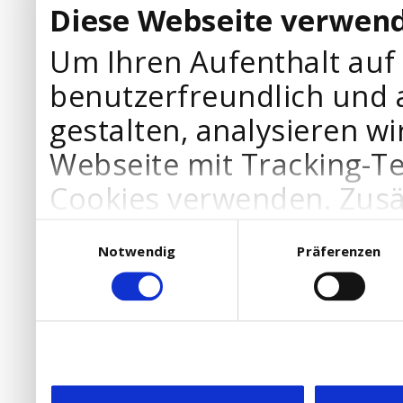
Diese Webseite verwend
Um Ihren Aufenthalt auf
benutzerfreundlich und 
gestalten, analysieren wi
Webseite mit Tracking-T
Cookies verwenden. Zusä
Werbepartner Cookies, u
Einwilligungsauswahl
Notwendig
Präferenzen
Ihre Bedürfnisse anzupa
die Verwendung von Cookies
DSGVO.
Ebenfalls willigen Sie ein