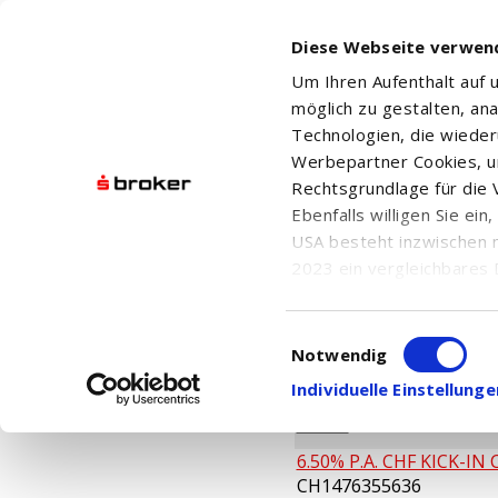
Diese Webseite verwen
Um Ihren Aufenthalt auf
möglich zu gestalten, an
Technologien, die wiede
Werbepartner Cookies, u
Rechtsgrundlage für die V
Suchergebnis
Ebenfalls willigen Sie ei
USA besteht inzwischen 
2023 ein vergleichbares 
Informationen über die b
damit einhergehenden V
Einwilligungsauswahl
in den USA, finden Sie a
Notwendig
Einwilligung auch jederz
Individuelle Einstellun
NAME
/ ISIN / BÖRSEN
6.50% P.A. CHF KICK-IN CE
CH1476355636