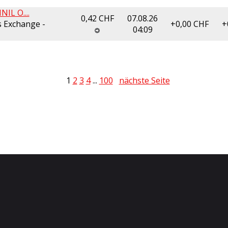
L O....
0,42 CHF
07.08.26
 Exchange -
+0,00
CHF
+
04:09
1
2
3
4
...
100
nächste Seite