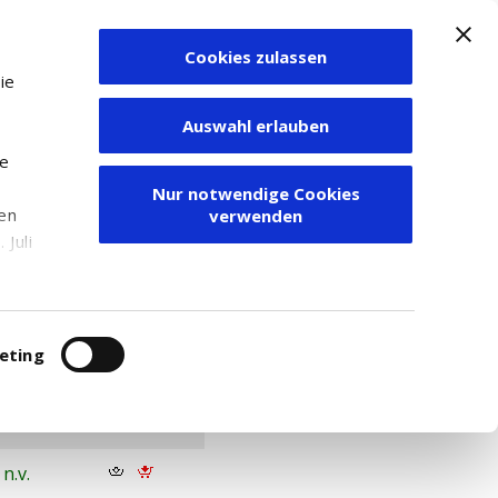
Cookies zulassen
Zum Depot
ie
Auswahl erlauben
ie
Nur notwendige Cookies
den
verwenden
Juli
r
itung
eting
FF. REL.
n.v.