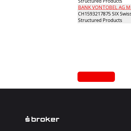
Structured Products
BANK VONTOBEL AG MINI
CH1593217875 SIX Swiss
Structured Products