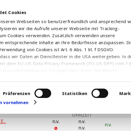
det Cookies
 unseren Webseiten so benutzerfreundlich und ansprechend w
alysieren wir die Aufrufe unserer Webseite mit Tracking-
rum Cookies verwenden. Zusätzlich verwenden unsere
m entsprechende Inhalte an Ihre Bedürfnisse anzupassen. D
erwendung von Cookies ist Art. 6 Abs. 1 lit. f DSGVO.
n, dass wir Daten an Dienstleister in die USA weitergeben. In 
mit dem EU-US Data Privacy Framework (EU-US DPF) vom 10. 
Datenschutzniveau zur Europäischen Union. Detaillierte
ei uns eingesetzten Cookies und deren Funktion, Hinweise zu
erarbeitung personenbezogener Daten und die Datenverarbe
uf unserer Seite zum
Datenschutz
. Dort können Sie Ihre
Präferenzen
Statistiken
Mark
eit widerrufen oder anpassen.
gen vornehmen
DATUM
PLATZ
KURS
DIFF. ABS.
DI
UHRZEIT
...
n.v.
n.v.
n.v.
n.v.