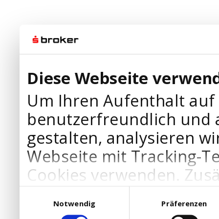
Diese Webseite verwend
Um Ihren Aufenthalt auf
benutzerfreundlich und 
gestalten, analysieren wi
Webseite mit Tracking-T
Cookies verwenden. Zusä
Werbepartner Cookies, u
Einwilligungsauswahl
Notwendig
Präferenzen
Ihre Bedürfnisse anzupa