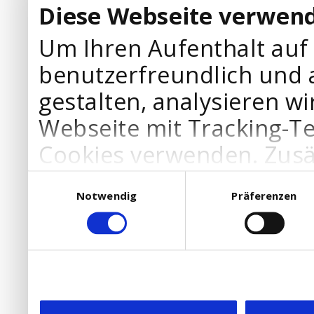
Diese Webseite verwend
Um Ihren Aufenthalt auf
benutzerfreundlich und 
gestalten, analysieren wi
Webseite mit Tracking-T
Cookies verwenden. Zusä
Werbepartner Cookies, u
Einwilligungsauswahl
Notwendig
Präferenzen
Ihre Bedürfnisse anzupa
die Verwendung von Cookies
DSGVO.
Ebenfalls willigen Sie ein