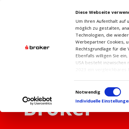
Diese Webseite verwen
Um Ihren Aufenthalt auf
möglich zu gestalten, an
Technologien, die wiede
Werbepartner Cookies, u
Rechtsgrundlage für die V
Ebenfalls willigen Sie ei
USA besteht inzwischen 
2023 ein vergleichbares 
Informationen über die b
damit einhergehenden V
Einwilligungsauswahl
in den USA, finden Sie a
Notwendig
Einwilligung auch jederz
Individuelle Einstellun