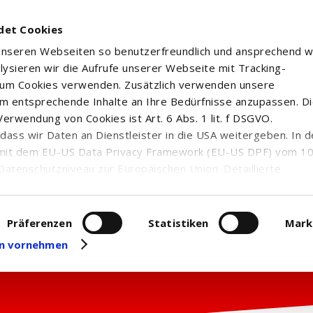
det Cookies
 unseren Webseiten so benutzerfreundlich und ansprechend w
alysieren wir die Aufrufe unserer Webseite mit Tracking-
rum Cookies verwenden. Zusätzlich verwenden unsere
m entsprechende Inhalte an Ihre Bedürfnisse anzupassen. D
erwendung von Cookies ist Art. 6 Abs. 1 lit. f DSGVO.
n, dass wir Daten an Dienstleister in die USA weitergeben. In 
mit dem EU-US Data Privacy Framework (EU-US DPF) vom 10. 
Datenschutzniveau zur Europäischen Union. Detaillierte
ei uns eingesetzten Cookies und deren Funktion, Hinweise zu
erarbeitung personenbezogener Daten und die Datenverarbe
uf unserer Seite zum
Datenschutz
. Dort können Sie Ihre
Präferenzen
Statistiken
Mark
eit widerrufen oder anpassen.
gen vornehmen