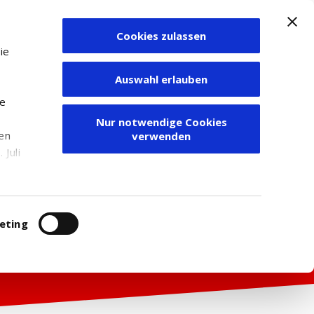
Cookies zulassen
Zum Depot
ie
Auswahl erlauben
ie
Nur notwendige Cookies
den
verwenden
Juli
r
itung
eting