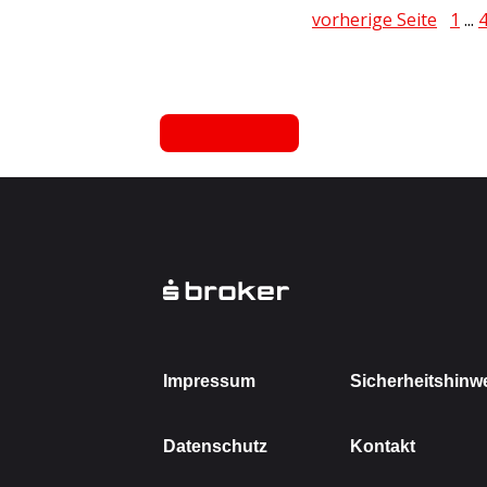
vorherige Seite
1
...