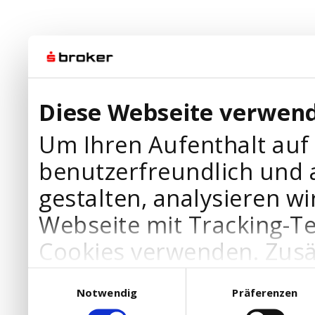
Diese Webseite verwend
Um Ihren Aufenthalt auf
benutzerfreundlich und 
gestalten, analysieren wi
Webseite mit Tracking-T
Cookies verwenden. Zusä
Werbepartner Cookies, u
Einwilligungsauswahl
Notwendig
Präferenzen
Ihre Bedürfnisse anzupa