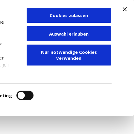
Cookies zulassen
Zum Depot
ie
Auswahl erlauben
ie
Nur notwendige Cookies
den
verwenden
Juli
r
itung
eting
r. Für weitere Recherchen empfehlen wir