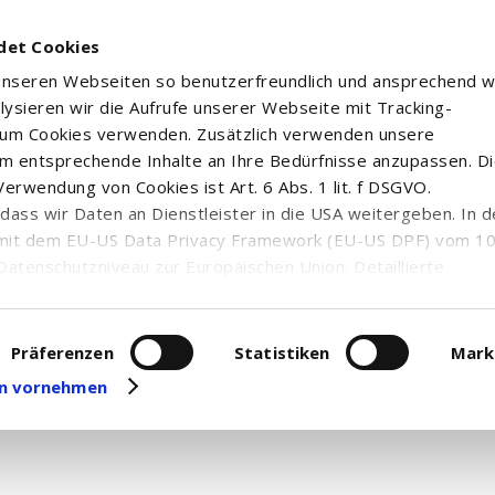
det Cookies
 unseren Webseiten so benutzerfreundlich und ansprechend w
alysieren wir die Aufrufe unserer Webseite mit Tracking-
rum Cookies verwenden. Zusätzlich verwenden unsere
m entsprechende Inhalte an Ihre Bedürfnisse anzupassen. D
erwendung von Cookies ist Art. 6 Abs. 1 lit. f DSGVO.
n, dass wir Daten an Dienstleister in die USA weitergeben. In 
mit dem EU-US Data Privacy Framework (EU-US DPF) vom 10. 
Datenschutzniveau zur Europäischen Union. Detaillierte
ei uns eingesetzten Cookies und deren Funktion, Hinweise zu
erarbeitung personenbezogener Daten und die Datenverarbe
uf unserer Seite zum
Datenschutz
. Dort können Sie Ihre
Präferenzen
Statistiken
Mark
 Nachrichten und Ad hoc-Meldungen zum gewählten Wertpapie
eit widerrufen oder anpassen.
gen vornehmen