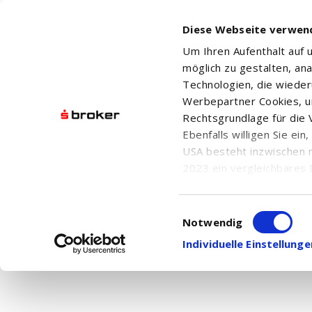
Diese Webseite verwen
Um Ihren Aufenthalt auf
möglich zu gestalten, an
Technologien, die wiede
Werbepartner Cookies, u
Rechtsgrundlage für die V
DJE - MULTI ASSET & TRENDS - PA EUR DIS
Ebenfalls willigen Sie ei
USA besteht inzwischen 
2023 ein vergleichbares 
Informationen über die b
damit einhergehenden V
Einwilligungsauswahl
Aktuelle Nachrichten
in den USA, finden Sie a
Notwendig
Hier finden Sie chronologisch geordnet alle
Einwilligung auch jederz
Individuelle Einstellun
Ihnen die
Nachrichtensuche
.