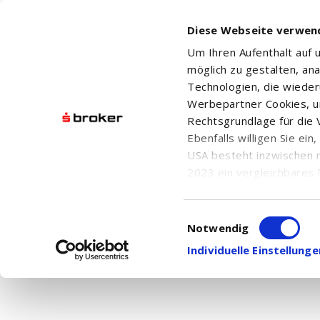
Diese Webseite verwen
Um Ihren Aufenthalt auf
möglich zu gestalten, an
Technologien, die wiede
Werbepartner Cookies, u
Rechtsgrundlage für die V
NEXSTAR MEDIA GROUP INC
Ebenfalls willigen Sie ei
USA besteht inzwischen 
2023 ein vergleichbares 
Informationen über die b
damit einhergehenden V
Einwilligungsauswahl
Aktuelle Nachrichten
in den USA, finden Sie a
Notwendig
Hier finden Sie chronologisch geordnet alle
Einwilligung auch jederz
Individuelle Einstellun
Ihnen die
Nachrichtensuche
.