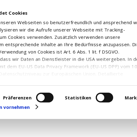
det Cookies
 unseren Webseiten so benutzerfreundlich und ansprechend w
alysieren wir die Aufrufe unserer Webseite mit Tracking-
rum Cookies verwenden. Zusätzlich verwenden unsere
m entsprechende Inhalte an Ihre Bedürfnisse anzupassen. D
erwendung von Cookies ist Art. 6 Abs. 1 lit. f DSGVO.
n, dass wir Daten an Dienstleister in die USA weitergeben. In 
mit dem EU-US Data Privacy Framework (EU-US DPF) vom 10. 
Datenschutzniveau zur Europäischen Union. Detaillierte
ei uns eingesetzten Cookies und deren Funktion, Hinweise zu
erarbeitung personenbezogener Daten und die Datenverarbe
uf unserer Seite zum
Datenschutz
. Dort können Sie Ihre
Präferenzen
Statistiken
Mark
 Nachrichten und Ad hoc-Meldungen zum gewählten Wertpapie
eit widerrufen oder anpassen.
gen vornehmen