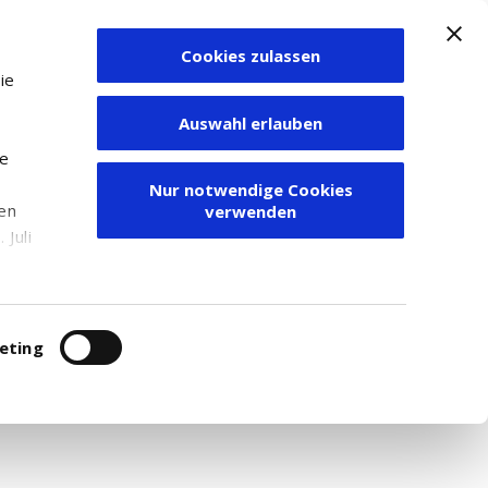
Cookies zulassen
Zum Depot
ie
Auswahl erlauben
ie
Nur notwendige Cookies
den
verwenden
Juli
r
itung
eting
r. Für weitere Recherchen empfehlen wir