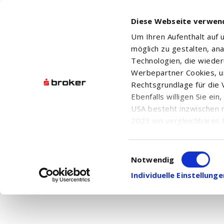
Diese Webseite verwen
Um Ihren Aufenthalt auf
möglich zu gestalten, an
Technologien, die wiede
Werbepartner Cookies, u
Rechtsgrundlage für die V
XTRACKERS STOXX EUROPE 600 UCITS ETF - 
Ebenfalls willigen Sie ei
USA besteht inzwischen 
2023 ein vergleichbares 
Informationen über die b
damit einhergehenden V
Einwilligungsauswahl
Aktuelle Nachrichten
in den USA, finden Sie a
Notwendig
Hier finden Sie chronologisch geordnet alle
Einwilligung auch jederz
Individuelle Einstellun
Ihnen die
Nachrichtensuche
.