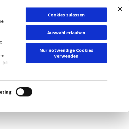
Cookies zulassen
Zum Depot
ie
Auswahl erlauben
ie
Nur notwendige Cookies
den
verwenden
Juli
r
itung
eting
r. Für weitere Recherchen empfehlen wir