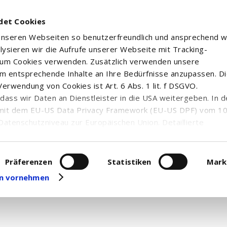
det Cookies
 unseren Webseiten so benutzerfreundlich und ansprechend w
alysieren wir die Aufrufe unserer Webseite mit Tracking-
rum Cookies verwenden. Zusätzlich verwenden unsere
m entsprechende Inhalte an Ihre Bedürfnisse anzupassen. D
erwendung von Cookies ist Art. 6 Abs. 1 lit. f DSGVO.
1C EUR ACC
n, dass wir Daten an Dienstleister in die USA weitergeben. In 
mit dem EU-US Data Privacy Framework (EU-US DPF) vom 10. 
Datenschutzniveau zur Europäischen Union. Detaillierte
ei uns eingesetzten Cookies und deren Funktion, Hinweise zu
erarbeitung personenbezogener Daten und die Datenverarbe
uf unserer Seite zum
Datenschutz
. Dort können Sie Ihre
Präferenzen
Statistiken
Mark
 Nachrichten und Ad hoc-Meldungen zum gewählten Wertpapie
eit widerrufen oder anpassen.
gen vornehmen