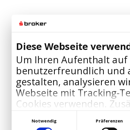
Diese Webseite verwend
Um Ihren Aufenthalt auf
benutzerfreundlich und 
gestalten, analysieren wi
Webseite mit Tracking-T
Cookies verwenden. Zusä
Werbepartner Cookies, u
Einwilligungsauswahl
Notwendig
Präferenzen
Ihre Bedürfnisse anzupa