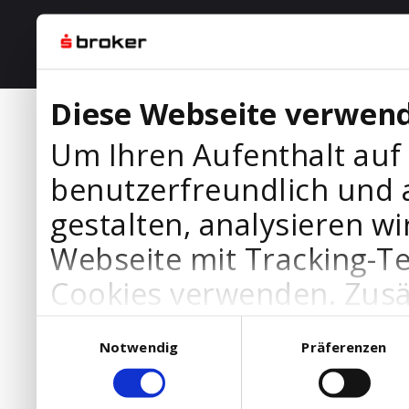
Diese Webseite verwend
Um Ihren Aufenthalt auf
benutzerfreundlich und 
gestalten, analysieren wi
Webseite mit Tracking-T
Cookies verwenden. Zusä
Werbepartner Cookies, u
Einwilligungsauswahl
Notwendig
Präferenzen
Ihre Bedürfnisse anzupa
die Verwendung von Cookies