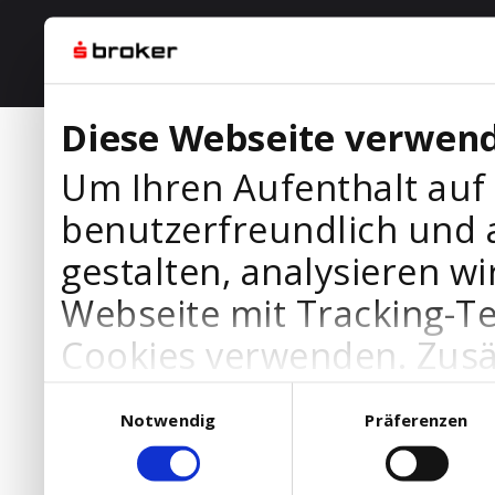
Diese Webseite verwend
Um Ihren Aufenthalt auf
benutzerfreundlich und 
gestalten, analysieren wi
Webseite mit Tracking-T
Cookies verwenden. Zusä
Werbepartner Cookies, u
Einwilligungsauswahl
Notwendig
Präferenzen
Ihre Bedürfnisse anzupa
die Verwendung von Cookies