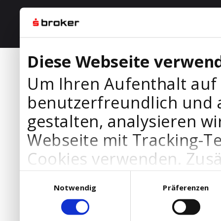
Diese Webseite verwend
Um Ihren Aufenthalt auf
benutzerfreundlich und 
gestalten, analysieren wi
Webseite mit Tracking-T
Cookies verwenden. Zusä
Werbepartner Cookies, u
Einwilligungsauswahl
Notwendig
Präferenzen
Ihre Bedürfnisse anzupa
die Verwendung von Cookies