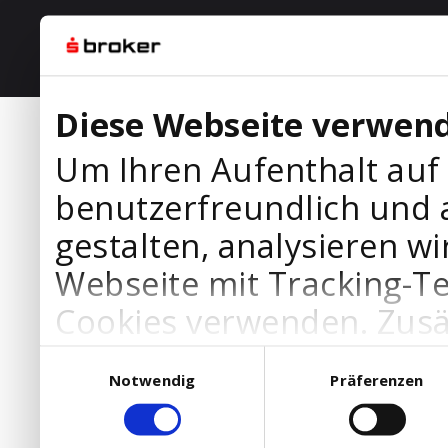
Diese Webseite verwend
Um Ihren Aufenthalt auf
benutzerfreundlich und 
gestalten, analysieren wi
Webseite mit Tracking-T
Cookies verwenden. Zusä
Werbepartner Cookies, u
Einwilligungsauswahl
Notwendig
Präferenzen
Ihre Bedürfnisse anzupa
die Verwendung von Cookies