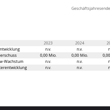
Geschäftsjahresende 
2023
2024
2
ntwicklung
n.v.
n.v.
n
erschuss
0,00 Mio.
0,00 Mio.
0,00
ow-Wachstum
n.v.
n.v.
n
terentwicklung
n.v.
n.v.
n