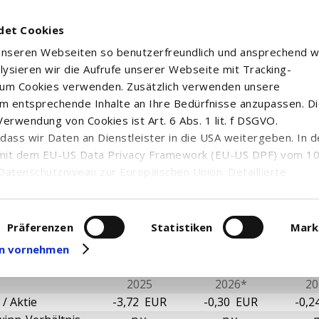
det Cookies
 unseren Webseiten so benutzerfreundlich und ansprechend w
alysieren wir die Aufrufe unserer Webseite mit Tracking-
rum Cookies verwenden. Zusätzlich verwenden unsere
m entsprechende Inhalte an Ihre Bedürfnisse anzupassen. D
erwendung von Cookies ist Art. 6 Abs. 1 lit. f DSGVO.
THERAPEUTICS INC. CLASS A
n, dass wir Daten an Dienstleister in die USA weitergeben. In 
mit dem EU-US Data Privacy Framework (EU-US DPF) vom 10. 
Datenschutzniveau zur Europäischen Union. Detaillierte
ei uns eingesetzten Cookies und deren Funktion, Hinweise zu
erarbeitung personenbezogener Daten und die Datenverarbe
ntale Kennzahlen
uf unserer Seite zum
Datenschutz
. Dort können Sie Ihre
Präferenzen
Statistiken
Mark
eit widerrufen oder anpassen.
gen vornehmen
2025
2026*
20
/ Aktie
-3,72 EUR
-0,30 EUR
-0,2