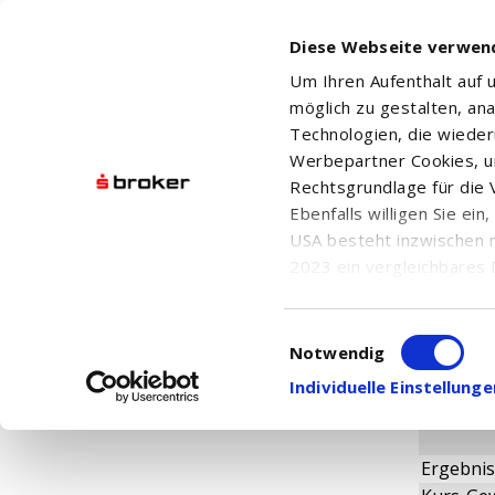
Diese Webseite verwen
Um Ihren Aufenthalt auf
möglich zu gestalten, an
Technologien, die wiede
Werbepartner Cookies, u
Rechtsgrundlage für die V
JASPER 
Ebenfalls willigen Sie ei
USA besteht inzwischen 
2023 ein vergleichbares 
Informationen über die b
damit einhergehenden V
Einwilligungsauswahl
Fundame
in den USA, finden Sie a
Notwendig
Einwilligung auch jederz
Individuelle Einstellun
Ergebnis 