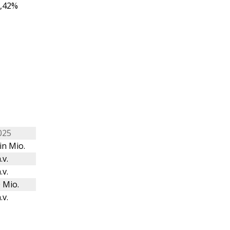
,42%
025
in Mio.
.v.
.v.
 Mio.
.v.