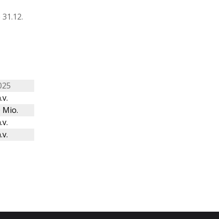
31.12.
025
.v.
 Mio.
.v.
.v.