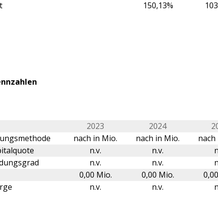
t
150,13%
103
ennzahlen
2023
2024
2
erungsmethode
nach in Mio.
nach in Mio.
nach 
italquote
n.v.
n.v.
n
ldungsgrad
n.v.
n.v.
n
0,00 Mio.
0,00 Mio.
0,00
rge
n.v.
n.v.
n