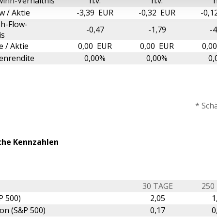
inn-Verhältnis
n.v.
n.v.
n
w / Aktie
-3,39 EUR
-0,32 EUR
-0,1
h-Flow-
-0,47
-1,79
-4
is
 / Aktie
0,00 EUR
0,00 EUR
0,0
enrendite
0,00%
0,00%
0,
* Sch
che Kennzahlen
30 TAGE
250
P 500)
2,05
1
ion (S&P 500)
0,17
0