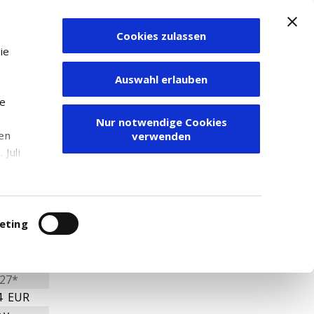
Cookies zulassen
Zum Depot
ie
Auswahl erlauben
ie
Nur notwendige Cookies
den
verwenden
Juli
r
itung
eting
27*
4 EUR