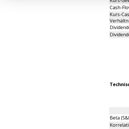
Kurs-Gew
Cash-Flo
Kurs-Cas
Verhältn
Dividende
Dividend
Technis
Beta (S&
Korrelat