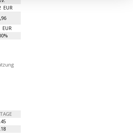
.v.
2 EUR
,96
0 EUR
00%
ätzung
 TAGE
,45
,18