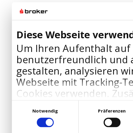
Diese Webseite verwend
Um Ihren Aufenthalt auf
benutzerfreundlich und 
gestalten, analysieren wi
Webseite mit Tracking-T
Cookies verwenden. Zusä
Werbepartner Cookies, u
Einwilligungsauswahl
Notwendig
Präferenzen
Ihre Bedürfnisse anzupa
die Verwendung von Cookies