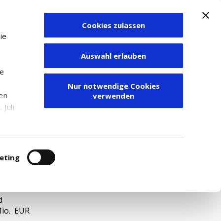
Cookies zulassen
Zum Depot
ie
Auswahl erlauben
ie
Nur notwendige Cookies
den
verwenden
Juli
r
itung
eting
E0006062144
d
Mio. EUR