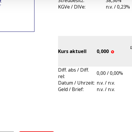
Streubesitz:
38,36%
KGVe / DIVe:
n.v. / 0,23%
Kurs aktuell
0,000
Diff. abs / Diff.
0,00 / 0,00%
rel:
Datum / Uhrzeit:
n.v. / n.v.
Geld / Brief:
n.v. / n.v.