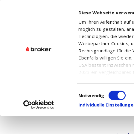
Diese Webseite verwen
Um Ihren Aufenthalt auf
möglich zu gestalten, an
Technologien, die wiede
Werbepartner Cookies, u
Rechtsgrundlage für die V
Ebenfalls willigen Sie ei
COVESTRO AG
USA besteht inzwischen 
2023 ein vergleichbares 
Informationen über die b
damit einhergehenden V
Einwilligungsauswahl
in den USA, finden Sie a
Notwendig
Einwilligung auch jederz
Individuelle Einstellun