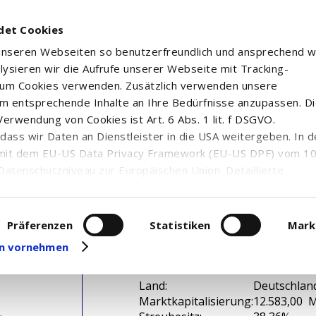
det Cookies
 unseren Webseiten so benutzerfreundlich und ansprechend w
alysieren wir die Aufrufe unserer Webseite mit Tracking-
rum Cookies verwenden. Zusätzlich verwenden unsere
m entsprechende Inhalte an Ihre Bedürfnisse anzupassen. D
erwendung von Cookies ist Art. 6 Abs. 1 lit. f DSGVO.
n, dass wir Daten an Dienstleister in die USA weitergeben. In 
mit dem EU-US Data Privacy Framework (EU-US DPF) vom 10. 
Datenschutzniveau zur Europäischen Union. Detaillierte
ei uns eingesetzten Cookies und deren Funktion, Hinweise zu
erarbeitung personenbezogener Daten und die Datenverarbe
uf unserer Seite zum
Datenschutz
. Dort können Sie Ihre
Präferenzen
Statistiken
Mark
eit widerrufen oder anpassen.
gen vornehmen
WKN / ISIN:
606214 / D
Branche:
Chemie
Land:
Deutschlan
Marktkapitalisierung:
12.583,00 