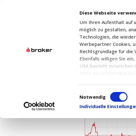
Diese Webseite verwen
Um Ihren Aufenthalt auf
möglich zu gestalten, an
Technologien, die wiede
Werbepartner Cookies, u
Rechtsgrundlage für die V
Ebenfalls willigen Sie ei
ENAV S.P.A. AZIONI N
USA besteht inzwischen 
2023 ein vergleichbares 
Informationen über die b
damit einhergehenden V
Einwilligungsauswahl
in den USA, finden Sie a
Notwendig
Einwilligung auch jederz
Individuelle Einstellun