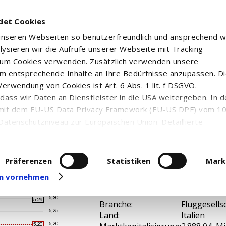
det Cookies
 unseren Webseiten so benutzerfreundlich und ansprechend w
alysieren wir die Aufrufe unserer Webseite mit Tracking-
rum Cookies verwenden. Zusätzlich verwenden unsere
m entsprechende Inhalte an Ihre Bedürfnisse anzupassen. D
erwendung von Cookies ist Art. 6 Abs. 1 lit. f DSGVO.
n, dass wir Daten an Dienstleister in die USA weitergeben. In 
OM. EO 1
mit dem EU-US Data Privacy Framework (EU-US DPF) vom 10. 
Datenschutzniveau zur Europäischen Union. Detaillierte
ei uns eingesetzten Cookies und deren Funktion, Hinweise zu
erarbeitung personenbezogener Daten und die Datenverarbe
uf unserer Seite zum
Datenschutz
. Dort können Sie Ihre
Präferenzen
Statistiken
Mark
eit widerrufen oder anpassen.
gen vornehmen
A2ANNA /
WKN / ISIN:
IT00051764
Branche:
Fluggesells
Land:
Italien