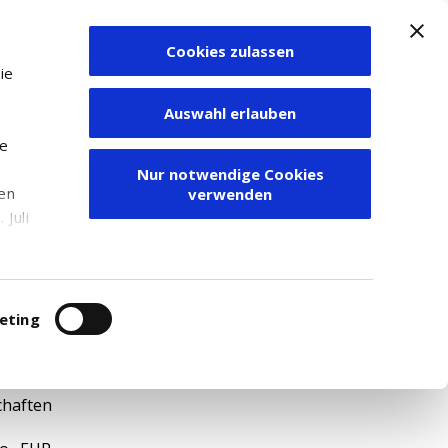
Cookies zulassen
Zum Depot
ie
Auswahl erlauben
ie
Nur notwendige Cookies
den
verwenden
Juli
r
itung
eting
06
chaften