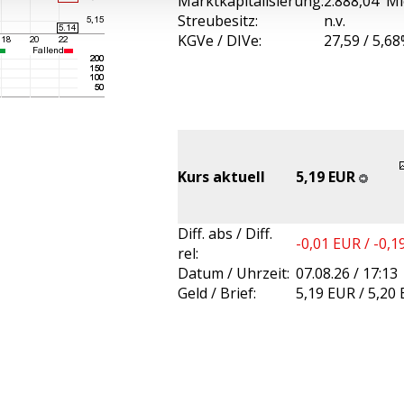
Marktkapitalisierung:
2.888,04 M
Streubesitz:
n.v.
KGVe / DIVe:
27,59 / 5,6
Kurs aktuell
5,19 EUR
Diff. abs / Diff.
-0,01 EUR / -0,
rel:
Datum / Uhrzeit:
07.08.26 / 17:13
Geld / Brief:
5,19 EUR / 5,20