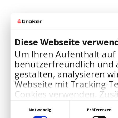
Diese Webseite verwend
Um Ihren Aufenthalt auf
benutzerfreundlich und 
gestalten, analysieren wi
Webseite mit Tracking-T
Cookies verwenden. Zusä
Werbepartner Cookies, u
Einwilligungsauswahl
Notwendig
Präferenzen
Ihre Bedürfnisse anzupa