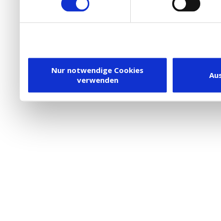
die Verwendung von Cookies
DSGVO.
Ebenfalls willigen Sie ein
Dienstleister in die USA
Nur notwendige Cookies
Au
verwenden
besteht inzwischen mit 
Framework (EU-US DPF) v
vergleichbares Datensch
Union. Detaillierte Infor
eingesetzten Cookies und
damit einhergehenden V
personenbezogener Date
in den USA, finden Sie a