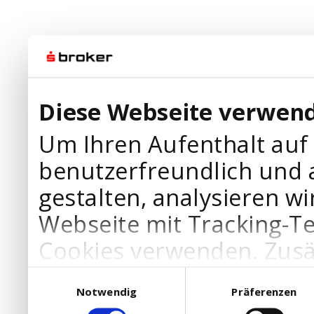
Diese Webseite verwend
Um Ihren Aufenthalt auf
benutzerfreundlich und 
gestalten, analysieren wi
Webseite mit Tracking-T
Cookies verwenden. Zusä
Werbepartner Cookies, u
Einwilligungsauswahl
Notwendig
Präferenzen
Ihre Bedürfnisse anzupa